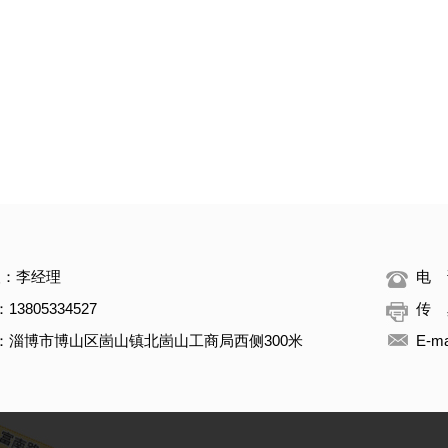
人：李经理
电 话
3805334527
传 真
：淄博市博山区崮山镇北崮山工商局西侧300米
E-m