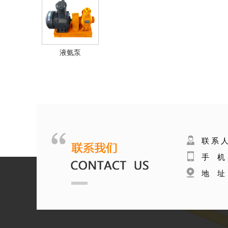
液氨泵
联 系 
手 机：1
地 址