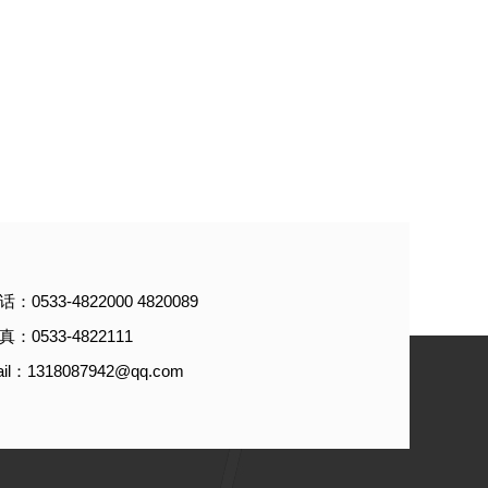
：0533-4822000 4820089
：0533-4822111
a
i
l
：
1318087942@qq.com